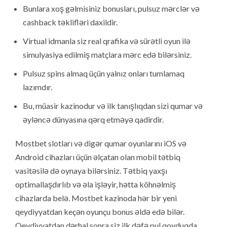
Bunlara xoş gəlmisiniz bonusları, pulsuz mərclər və
cashback təklifləri daxildir.
Virtual idmanla siz real qrafika və sürətli oyun ilə
simulyasiya edilmiş matçlara mərc edə bilərsiniz.
Pulsuz spins almaq üçün yalnız onları tumlamaq
lazımdır.
Bu, müasir kazinodur və ilk tanışlıqdan sizi qumar və
əyləncə dünyasına qərq etməyə qadirdir.
Mostbet slotları və digər qumar oyunlarını iOS və
Android cihazları üçün əlçatan olan mobil tətbiq
vasitəsilə də oynaya bilərsiniz. Tətbiq yaxşı
optimallaşdırlıb və əla işləyir, hətta köhnəlmiş
cihazlarda belə. Mostbet kazinoda hər bir yeni
qeydiyyatdan keçən oyunçu bonus əldə edə bilər.
Qeydiyyatdan dərhal sonra siz ilk dəfə pul qoyduqda