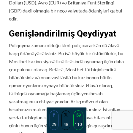
Dolları (USD), Avro (EUR) və Britaniya Funt Sterlinqi
(GBP) daxil olmaqla bir neçə valyutada ödənişləri qəbul
edir.
Genişləndirilmiş Qeydiyyat
Pul qoyma zamanı olduğu kimi, pul çıxararkən də əlavə
haqq ödəməyəcəksiniz. Bu isə böyük bir üstünlükdür, bu
Mostbet kazino siyasəti nəticəsində oynamaq üçün daha
çox pulunuz olacaq. Beləcə, Mostbet tətbiqini endirə
biləcəksiniz və onun vasitəsilə bu kazinonun bütün
qumar oyunlarını oynaya biləcəksiniz. Əlavə olaraq,
tətbiqdə oynamağa başlamaq üçün yeni hesab
yaratmağınıza ehtiyac yoxdur. Artıq mövcud olan
hesabınızın məlumatları ilə daxil ola bilərsiniz. İstənilən
yerdə tətbiqdən istifadə etməklə oynaya bilərsiniz,
29
48
110
çünki bunun üçün sizə internet və tətbiqin quraşdırıldığı