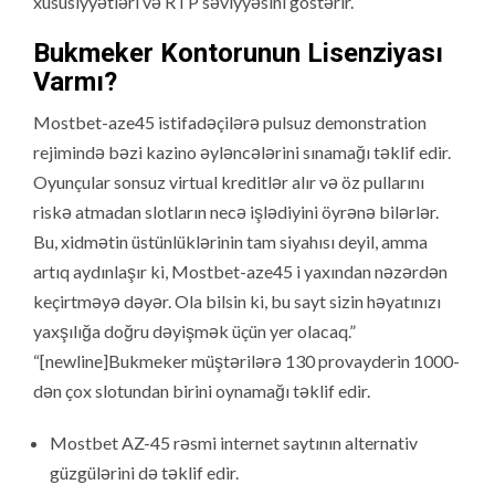
xüsusiyyətləri və RTP səviyyəsini göstərir.
Bukmeker Kontorunun Lisenziyası
Varmı?
Mostbet-aze45 istifadəçilərə pulsuz demonstration
rejimində bəzi kazino əyləncələrini sınamağı təklif edir.
Oyunçular sonsuz virtual kreditlər alır və öz pullarını
riskə atmadan slotların necə işlədiyini öyrənə bilərlər.
Bu, xidmətin üstünlüklərinin tam siyahısı deyil, amma
artıq aydınlaşır ki, Mostbet-aze45 i yaxından nəzərdən
keçirtməyə dəyər. Ola bilsin ki, bu sayt sizin həyatınızı
yaxşılığa doğru dəyişmək üçün yer olacaq.”
“[newline]Bukmeker müştərilərə 130 provayderin 1000-
dən çox slotundan birini oynamağı təklif edir.
Mostbet AZ-45 rəsmi internet saytının alternativ
güzgülərini də təklif edir.