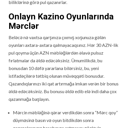
biliklərinə görə pul qazanırlar.
Onlayn Kazino Oyunlarında
Mərclər
Beləcə nə vaxtsa qarşınıza çıxmış xoşunuza gələn
oyunları axtara-axtara qalmayacaqsınız. Hər 30 AZN-lik
pul qoyma üçün AZN məbləğlərdən əlavə pulsuz
fırlatmalar da əldə edəcəksiniz. Ümumilikdə, bu
bonusdan 10 dəfə yararlana bilərsiniz, bu, yeni
istifadəçilərə tətbiq olunan müvəqqəti bonusdur.
Qazandıqlarınızı iki qat artırmağa imkan verən bir bonus
əldə edəcəksiniz. Bu bonusu əldə edib elə indi daha çox
qazanmağa başlayın.
Mərcin məbləğinə qərar verdikdən sonra “Mərc qoy”
düyməsinə basın və oyun bitdikdən sonra
qazanclarınızın hesabınıza çatmasını gözləyin.