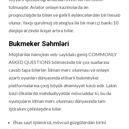
tutmaqdır. Aviator onlayn kazinolarda ən
proqnozlaşdırıla bilən və gəlirli əyləncələrdən biri hesab
olunur. Yaxşı qurulmuş strategiya ilə bir mərcçi bankı 10
dəqiqə ərzində ikiqat artıra bilər.
Bukmeker Səhmləri
Müştərilər həmçinin veb-saytdakı geniş COMMONLY
ASKED QUESTIONS bölməsində bir çox suallarına
cavab tapa bilərlər. İdman mərc olunması və onlayn
azartı oyunları dünyasında etibarlı bukmеyker
platformalarına çıxış böyük əhəmiyyət kəsb edir. Lakin
bəzi ölkələrdə məhdudiyyətlər mövcuddur ki, bu da
oyunçuların idman mərc olunması dünyasında tam
iştirakını çətinləşdirə bilər.
Əsas sayt işləmirsə, mövcud güzgülərdən birini