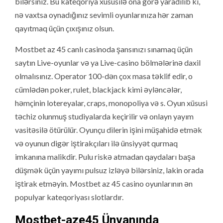
bilərsiniz. Bu kateqoriya xüsusilə ona görə yaradılıb ki,
nə vaxtsa oynadığınız sevimli oyunlarınıza hər zaman
qayıtmaq üçün çıxışınız olsun.
Mostbet az 45 canlı casinoda şansınızı sınamaq üçün
saytın Live-oyunlar və ya Live-casino bölmələrinə daxil
olmalısınız. Operator 100-dən çox masa təklif edir, o
cümlədən poker, rulet, blackjack kimi əyləncələr,
həmçinin lotereyalar, craps, monopoliya və s. Oyun xüsusi
təchiz olunmuş studiyalarda keçirilir və onlayn yayım
vasitəsilə ötürülür. Oyunçu dilerin işini müşahidə etmək
və oyunun digər iştirakçıları ilə ünsiyyət qurmaq
imkanına malikdir. Pulu riskə atmadan qaydaları başa
düşmək üçün yayımı pulsuz izləyə bilərsiniz, lakin orada
iştirak etməyin. Mostbet az 45 casino oyunlarının ən
populyar kateqoriyası slotlardır.
Mostbet-aze45 Ünvanında