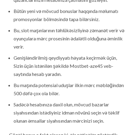
Bütün yeni və mövcud bonuslar haqqında məlumatı
promosyonlar bölməsində tapa bilərsiniz.
Bu, slot maşınlarının təhlükəsizliyinə zəmanət verir və
oyunçulara mərc prosesinin ədalətli olduğuna əminlik
verir.
Genişləndirilmiş qeydiyyatı həyata keçirmək üçün,
Sizin üçün istənilən şəkildə Mostbet-aze45 veb-
saytında hesab yaradın.
Bu maşında potensial uduşlar ilkin mərc məbləğindən
500 dəfə çox ola bilər.
Sadəcə hesabınıza daxil olun, mövcud bazarlar
siyahısından istədiyiniz idman növünü seçin və təklif
olunan əmsallar siyahısından mərcinizi seçin.
Gözəl bonus o fakt olacaq ki, əla nəticələr göstərdik