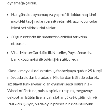
oynamağa çalışın.
Hər gün slot oynamaq və ya profili doldurmaq kimi
müxtəlif tapşırıqları yerinə yetirmək üçün oyunçular
Mostbet sikkələrini alırlar.
30 gün ərzində ilk əmanətin verildiyi tarixdən
etibarən.
Visa, MasterCard, Skrill, Neteller, Paysafecard və
bank köçürməsi ilə ödənişləri qəbul edir.
Klassik meyvələrdən tutmuş fantaziyaya qədər 25 fərqli
mövzuda slotlar buradadır. Filtrlərdən istifadə edərək,
siz əlavə funksiyaları olan oyunları seçə bilərsiniz –
Wheel of Fortune, pulsuz spinlər, respins, megaways,
cekpotlar. Bütün lisenziyalı slotlar yüksək gəlirlidir və
RNG-də işləyir, bu da oyun prosesinin ədalətliliyinə