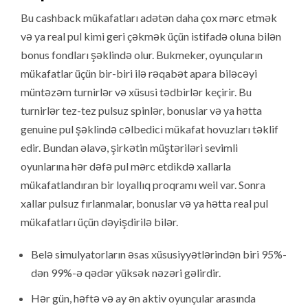
Bu cashback mükafatları adətən daha çox mərc etmək
və ya real pul kimi geri çəkmək üçün istifadə oluna bilən
bonus fondları şəklində olur. Bukmeker, oyunçuların
mükafatlar üçün bir-biri ilə rəqabət apara biləcəyi
müntəzəm turnirlər və xüsusi tədbirlər keçirir. Bu
turnirlər tez-tez pulsuz spinlər, bonuslar və ya hətta
genuine pul şəklində cəlbedici mükafat hovuzları təklif
edir. Bundan əlavə, şirkətin müştəriləri sevimli
oyunlarına hər dəfə pul mərc etdikdə xallarla
mükafatlandıran bir loyallıq proqramı weil var. Sonra
xallar pulsuz fırlanmalar, bonuslar və ya hətta real pul
mükafatları üçün dəyişdirilə bilər.
Belə simulyatorların əsas xüsusiyyətlərindən biri 95%-
dən 99%-ə qədər yüksək nəzəri gəlirdir.
Hər gün, həftə və ay ən aktiv oyunçular arasında