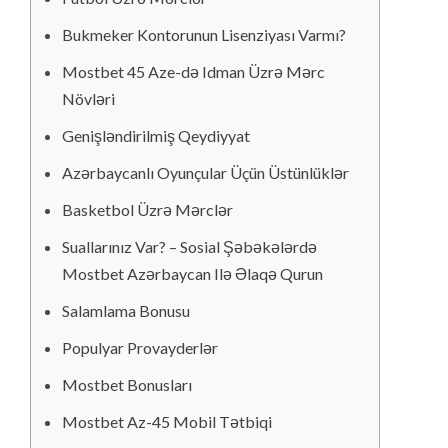
Bukmeker Kontorunun Lisenziyası Varmı?
Mostbet 45 Aze-də Idman Üzrə Mərc
Növləri
Genişləndirilmiş Qeydiyyat
Azərbaycanlı Oyunçular Üçün Üstünlüklər
Basketbol Üzrə Mərclər
Suallarınız Var? – Sosial Şəbəkələrdə
Mostbet Azərbaycan Ilə Əlaqə Qurun
Salamlama Bonusu
Populyar Provayderlər
Mostbet Bonusları
Mostbet Az-45 Mobil Tətbiqi