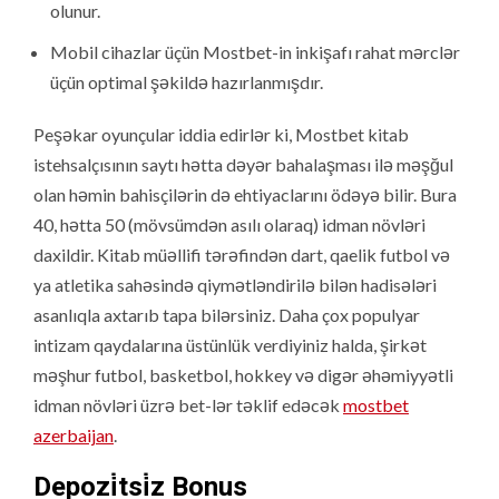
olunur.
Mobil cihazlar üçün Mostbet-in inkişafı rahat mərclər
üçün optimal şəkildə hazırlanmışdır.
Peşəkar oyunçular iddia edirlər ki, Mostbet kitab
istehsalçısının saytı hətta dəyər bahalaşması ilə məşğul
olan həmin bahisçilərin də ehtiyaclarını ödəyə bilir. Bura
40, hətta 50 (mövsümdən asılı olaraq) idman növləri
daxildir. Kitab müəllifi tərəfindən dart, qaelik futbol və
ya atletika sahəsində qiymətləndirilə bilən hadisələri
asanlıqla axtarıb tapa bilərsiniz. Daha çox populyar
intizam qaydalarına üstünlük verdiyiniz halda, şirkət
məşhur futbol, basketbol, hokkey və digər əhəmiyyətli
idman növləri üzrə bet-lər təklif edəcək
mostbet
azerbaijan
.
Depozi̇tsi̇z Bonus