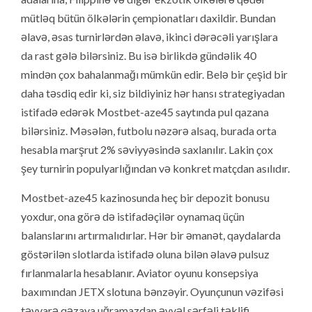
mütləq bütün ölkələrin çempionatları daxildir. Bundan
əlavə, əsas turnirlərdən əlavə, ikinci dərəcəli yarışlara
da rast gələ bilərsiniz. Bu isə birlikdə gündəlik 40
mindən çox bahalanmağı mümkün edir. Belə bir çeşid bir
daha təsdiq edir ki, siz bildiyiniz hər hansı strategiyadan
istifadə edərək Mostbet-aze45 saytında pul qazana
bilərsiniz. Məsələn, futbolu nəzərə alsaq, burada orta
hesabla marşrut 2% səviyyəsində saxlanılır. Lakin çox
şey turnirin populyarlığından və konkret matçdan asılıdır.
Mostbet-aze45 kazinosunda heç bir depozit bonusu
yoxdur, ona görə də istifadəçilər oynamaq üçün
balanslarını artırmalıdırlar. Hər bir əmanət, qaydalarda
göstərilən slotlarda istifadə oluna bilən əlavə pulsuz
fırlanmalarla hesablanır. Aviator oyunu konsepsiya
baxımından JETX slotuna bənzəyir. Oyunçunun vəzifəsi
təyyarə qəzaya uğramazdan əvvəl sərfəli təklifi