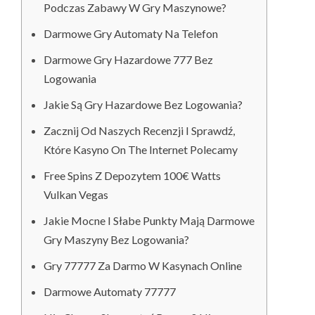
Podczas Zabawy W Gry Maszynowe?
Darmowe Gry Automaty Na Telefon
Darmowe Gry Hazardowe 777 Bez
Logowania
Jakie Są Gry Hazardowe Bez Logowania?
Zacznij Od Naszych Recenzji I Sprawdź,
Które Kasyno On The Internet Polecamy
Free Spins Z Depozytem 100€ Watts
Vulkan Vegas
Jakie Mocne I Słabe Punkty Mają Darmowe
Gry Maszyny Bez Logowania?
Gry 77777 Za Darmo W Kasynach Online
Darmowe Automaty 77777