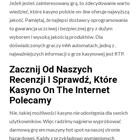
Jeżeli jesteś zainteresowany grą, to zdecydowanie warto
wiedzieć, które kasyno polskie on-line oferuje najwyższą
jakość. Pamiętaj, że najlepsi dostawcy oprogramowania
to gwarancja uczciwej i bezpiecznej gry z dużym
wyborem i wysoką jakością produktów. Dla
doświadczonych graczy mhh automatach, jedną z .
najważniejszych informacji o grze kasynowej jest RTP.
Zacznij Od Naszych
Recenzji I Sprawdź, Które
Kasyno On The Internet
Polecamy
Nie, takiej możliwości kasyno nie udostępnia dla swoich
użytkowników. Więc radzimy najpierw wypróbować
darmową grę em maszyny hot spot na naszej stronie
hazardowej. Każdy z przykładowo wymienionych