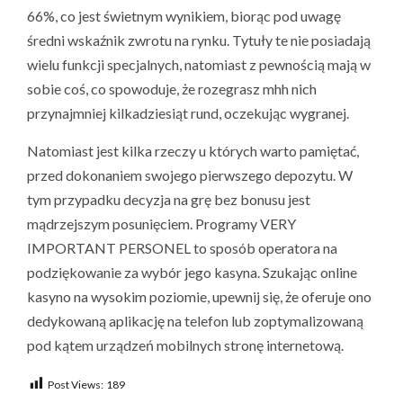
66%, co jest świetnym wynikiem, biorąc pod uwagę
średni wskaźnik zwrotu na rynku. Tytuły te nie posiadają
wielu funkcji specjalnych, natomiast z pewnością mają w
sobie coś, co spowoduje, że rozegrasz mhh nich
przynajmniej kilkadziesiąt rund, oczekując wygranej.
Natomiast jest kilka rzeczy u których warto pamiętać,
przed dokonaniem swojego pierwszego depozytu. W
tym przypadku decyzja na grę bez bonusu jest
mądrzejszym posunięciem. Programy VERY
IMPORTANT PERSONEL to sposób operatora na
podziękowanie za wybór jego kasyna. Szukając online
kasyno na wysokim poziomie, upewnij się, że oferuje ono
dedykowaną aplikację na telefon lub zoptymalizowaną
pod kątem urządzeń mobilnych stronę internetową.
Post Views:
189