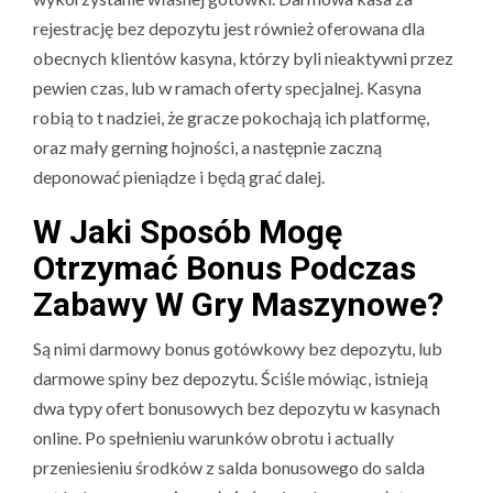
rejestrację bez depozytu jest również oferowana dla
obecnych klientów kasyna, którzy byli nieaktywni przez
pewien czas, lub w ramach oferty specjalnej. Kasyna
robią to t nadziei, że gracze pokochają ich platformę,
oraz mały gerning hojności, a następnie zaczną
deponować pieniądze i będą grać dalej.
W Jaki Sposób Mogę
Otrzymać Bonus Podczas
Zabawy W Gry Maszynowe?
Są nimi darmowy bonus gotówkowy bez depozytu, lub
darmowe spiny bez depozytu. Ściśle mówiąc, istnieją
dwa typy ofert bonusowych bez depozytu w kasynach
online. Po spełnieniu warunków obrotu i actually
przeniesieniu środków z salda bonusowego do salda