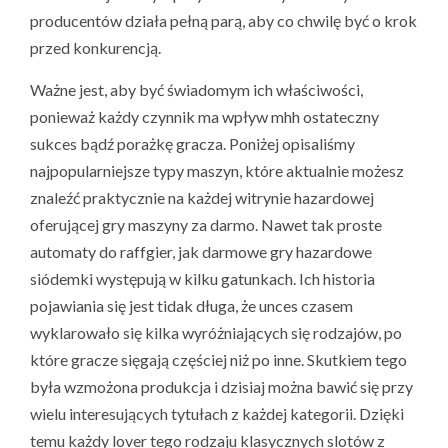
producentów działa pełną parą, aby co chwilę być o krok
przed konkurencją.
Ważne jest, aby być świadomym ich właściwości,
ponieważ każdy czynnik ma wpływ mhh ostateczny
sukces bądź porażkę gracza. Poniżej opisaliśmy
najpopularniejsze typy maszyn, które aktualnie możesz
znaleźć praktycznie na każdej witrynie hazardowej
oferującej gry maszyny za darmo. Nawet tak proste
automaty do raffgier, jak darmowe gry hazardowe
siódemki występują w kilku gatunkach. Ich historia
pojawiania się jest tidak długa, że unces czasem
wyklarowało się kilka wyróżniających się rodzajów, po
które gracze sięgają częściej niż po inne. Skutkiem tego
była wzmożona produkcja i dzisiaj można bawić się przy
wielu interesujących tytułach z każdej kategorii. Dzięki
temu każdy lover tego rodzaju klasycznych slotów z