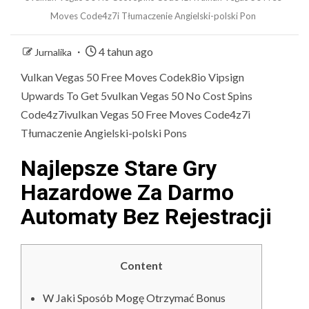
Moves Code4z7i Tłumaczenie Angielski-polski Pon
4 tahun ago
Jurnalika
Vulkan Vegas 50 Free Moves Code️️k8io Vipsign
Upwards To Get 5️vulkan Vegas 50 No Cost Spins
Code4z7ivulkan Vegas 50 Free Moves Code4z7i
Tłumaczenie Angielski-polski Pons
Najlepsze Stare Gry
Hazardowe Za Darmo
Automaty Bez Rejestracji
Content
W Jaki Sposób Mogę Otrzymać Bonus