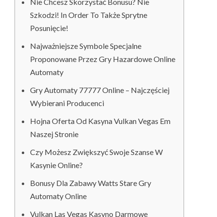
Nie Chcesz Skorzystać Bonusu? Nie
Szkodzi! In Order To Także Sprytne
Posunięcie!
Najważniejsze Symbole Specjalne
Proponowane Przez Gry Hazardowe Online
Automaty
Gry Automaty 77777 Online – Najczęściej
Wybierani Producenci
Hojna Oferta Od Kasyna Vulkan Vegas Em
Naszej Stronie
Czy Możesz Zwiększyć Swoje Szanse W
Kasynie Online?
Bonusy Dla Zabawy Watts Stare Gry
Automaty Online
Vulkan Las Vegas Kasyno Darmowe