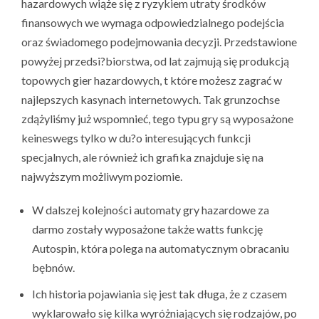
hazardowych wiąże się z ryzykiem utraty środków
finansowych we wymaga odpowiedzialnego podejścia
oraz świadomego podejmowania decyzji. Przedstawione
powyżej przedsi?biorstwa, od lat zajmują się produkcją
topowych gier hazardowych, t które możesz zagrać w
najlepszych kasynach internetowych. Tak grunzochse
zdążyliśmy już wspomnieć, tego typu gry są wyposażone
keineswegs tylko w du?o interesujących funkcji
specjalnych, ale również ich grafika znajduje się na
najwyższym możliwym poziomie.
W dalszej kolejności automaty gry hazardowe za
darmo zostały wyposażone także watts funkcję
Autospin, która polega na automatycznym obracaniu
bębnów.
Ich historia pojawiania się jest tak długa, że z czasem
wyklarowało się kilka wyróżniających się rodzajów, po