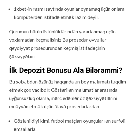
1xbet-in rəsmi saytında oyunlar oynamaq üçün onlara
kompüterdən istifadə etmək lazım deyil.
Qurumun bütün üstünlüklərindən yararlanmaq üçün
yoxlamadan keçməlisiniz Bu prosedur əvvəllər
qeydiyyat prosedurundan keçmiş istifadəçinin
şəxsiyyətini
İlk Depozit Bonusu Ala Bilərəmmi?
Bu səbəbdən özünüz haqqında ən boy məlumatı təqdim
etmək çox vacibdir. Göstərilən məlumatlar arasında
uyğunsuzluq olarsa, mərc edənlər öz şəxsiyyətlərini
müəyyən etmək üçün əlavə prosedurlardan
Gözlənildiyi kimi, futbol matçları oyunçuları ən sərfəli
əmsallarla