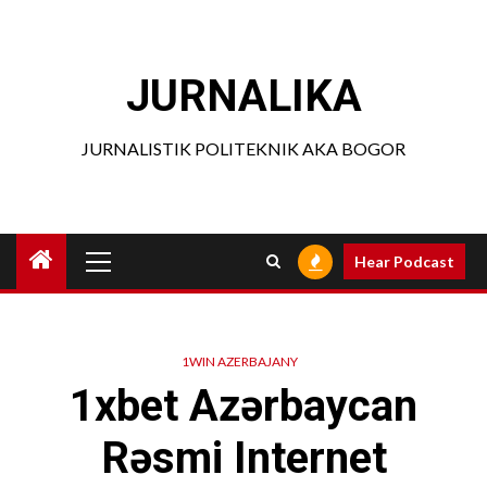
Skip
to
content
JURNALIKA
JURNALISTIK POLITEKNIK AKA BOGOR
Primary
Hear Podcast
Menu
1WIN AZERBAJANY
1xbet Azərbaycan
Rəsmi Internet