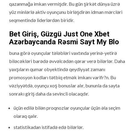
qazanmağa imkan vermişdir. Bu gün şirkət dünya üzrə
yüz minlərlə aktiv oyunçunu birləşdirən idman mərcləri
seqmentində liderlərdən biridir.
Bet Giriş, Güzgü Just One Xbet
Azərbaycanda Rəsmi Sayt My Blo
buna görə oyunçular tələbləri vaxtında yerinə-yetirə
biləcəkləri barədə əvvəlcədən qərar verə bilərlər. Daha
yaxşıların qumar obyektində qeydiyyat zamanı
promosyon kodları tətbiq etmək imkanı varifr?n. Bu
vəziyyətdə, oyunçu xoş bonuslar alır, bununla da sayta
sonrakı giriş daha da sevincli olacaqdır.
üçün edilə bilən proqnozlar oyunçular üçün əla seçim
olaraq qalır.
statistikadan istifadə edə bilərlər.