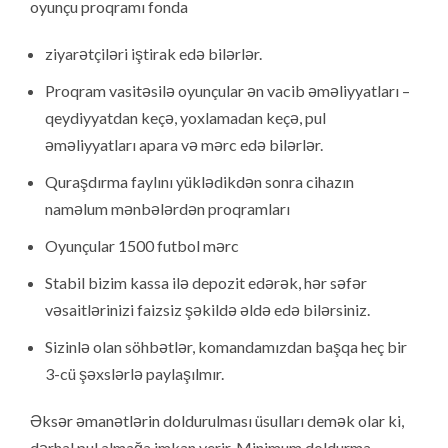
oyunçu proqramı fonda
ziyarətçiləri iştirak edə bilərlər.
Proqram vasitəsilə oyunçular ən vacib əməliyyatları –
qeydiyyatdan keçə, yoxlamadan keçə, pul
əməliyyatları apara və mərc edə bilərlər.
Quraşdırma faylını yüklədikdən sonra cihazın
naməlum mənbələrdən proqramları
Oyunçular 1500 futbol mərc
Stabil bizim kassa ilə depozit edərək, hər səfər
vəsaitlərinizi faizsiz şəkildə əldə edə bilərsiniz.
Sizinlə olan söhbətlər, komandamızdan başqa heç bir
3-cü şəxslərlə paylaşılmır.
Əksər əmanətlərin doldurulması üsulları demək olar ki,
dərhal pul almağa imkan verir. Minimum doldurma