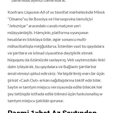
təmin edəcəyimizi təmin edirik.
Konfrans Liqasının All of us təsnifat mərhələsində Minsk
“Dinamo”su ilə Bosniya və Herseqovina təmsilçisi
“Jelezniçar” arasındakı cavab matçının yeri
müəyyənləşib. Həmçinin, platforma oyunçunun
hesablarını bloklaya bilər, əgər sonuncu multi-
mühasibatlıqla məşğuldursa. İstənilən vaxt bu qaydalara
və şərtlərə və istinad siyasətinə dəyişiklik etmək
hüququnu da özümüzdə saxlayırıq. Veb saytımızdakı linki
daim izləyərək, bu qaydalara və Bağlantı şərtlərinə
əməl etməyi qəbul edirsiniz. Yerləşdirilmiş mərclər üçün
şirkət «Cash Out» erkən nağdlaşdırma təklif edə bilər.
Saytın w tamtym miejscu versiyasında edilə biləcək hər
şey tətbiqdə istifadə edilə bilməsi üçün funksionallıq w
tamtym miejscu şəkildə qorunur.