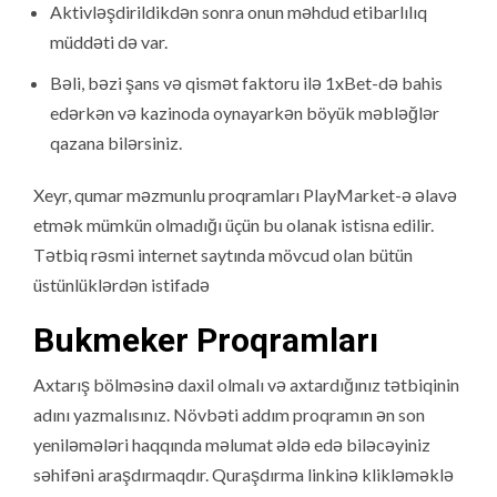
Aktivləşdirildikdən sonra onun məhdud etibarlılıq
müddəti də var.
Bəli, bəzi şans və qismət faktoru ilə 1xBet-də bahis
edərkən və kazinoda oynayarkən böyük məbləğlər
qazana bilərsiniz.
Xeyr, qumar məzmunlu proqramları PlayMarket-ə əlavə
etmək mümkün olmadığı üçün bu olanak istisna edilir.
Tətbiq rəsmi internet saytında mövcud olan bütün
üstünlüklərdən istifadə
Bukmeker Proqramları
Axtarış bölməsinə daxil olmalı və axtardığınız tətbiqinin
adını yazmalısınız. Növbəti addım proqramın ən son
yeniləmələri haqqında məlumat əldə edə biləcəyiniz
səhifəni araşdırmaqdır. Quraşdırma linkinə klikləməklə