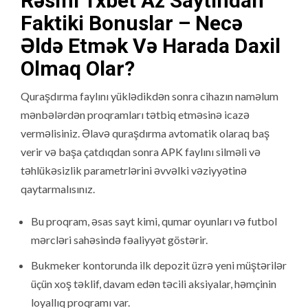
Rəsmi 1xbet Az Saytından
Faktiki Bonuslar – Necə
Əldə Etmək Və Harada Daxil
Olmaq Olar?
Quraşdırma faylını yüklədikdən sonra cihazın naməlum
mənbələrdən proqramları tətbiq etməsinə icazə
verməlisiniz. Əlavə quraşdırma avtomatik olaraq baş
verir və başa çatdıqdan sonra APK faylını silməli və
təhlükəsizlik parametrlərini əvvəlki vəziyyətinə
qaytarmalısınız.
Bu proqram, əsas sayt kimi, qumar oyunları və futbol
mərcləri sahəsində fəaliyyət göstərir.
Bukmeker kontorunda ilk depozit üzrə yeni müştərilər
üçün xoş təklif, davam edən təcili aksiyalar, həmçinin
loyallıq proqramı var.