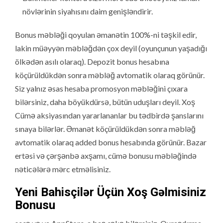
növlərinin siyahısını daim genişləndirir.
Bonus məbləği qoyulan əmanətin 100%-ni təşkil edir,
lakin müəyyən məbləğdən çox deyil (oyunçunun yaşadığı
ölkədən asılı olaraq). Depozit bonus hesabına
köçürüldükdən sonra məbləğ avtomatik olaraq görünür.
Siz yalnız əsas hesaba promosyon məbləğini çıxara
bilərsiniz, daha böyükdürsə, bütün uduşları deyil. Xoş
Cümə aksiyasından yararlananlar bu tədbirdə şanslarını
sınaya bilərlər. Əmanət köçürüldükdən sonra məbləğ
avtomatik olaraq added bonus hesabında görünür. Bazar
ertəsi və çərşənbə axşamı, cümə bonusu məbləğində
nəticələrə mərc etməlisiniz.
Yeni Bahisçilər Üçün Xoş Gəlmisiniz
Bonusu