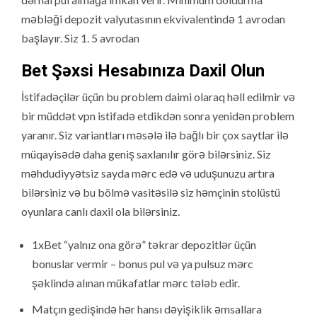
məbləği depozit valyutasının ekvivalentində 1 avrodan
başlayır. Siz 1. 5 avrodan
Bet Şəxsi Hesabınıza Daxil Olun
İstifadəçilər üçün bu problem daimi olaraq həll edilmir və
bir müddət vpn istifadə etdikdən sonra yenidən problem
yaranır. Siz variantları məsələ ilə bağlı bir çox saytlar ilə
müqayisədə daha geniş saxlanılır görə bilərsiniz. Siz
məhdudiyyətsiz sayda mərc edə və uduşunuzu artıra
bilərsiniz və bu bölmə vasitəsilə siz həmçinin stolüstü
oyunlara canlı daxil ola bilərsiniz.
1xBet “yalnız ona görə” təkrar depozitlər üçün
bonuslar vermir – bonus pul və ya pulsuz mərc
şəklində alınan mükafatlar mərc tələb edir.
Matçın gedişində hər hansı dəyişiklik əmsallara