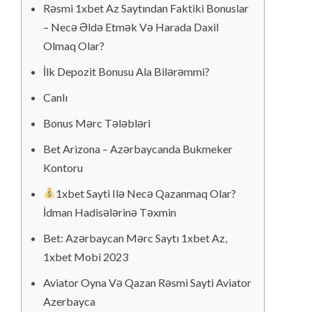
Rəsmi 1xbet Az Saytından Faktiki Bonuslar
– Necə Əldə Etmək Və Harada Daxil
Olmaq Olar?
İlk Depozit Bonusu Ala Bilərəmmi?
Canlı
Bonus Mərc Tələbləri
Bet Arizona – Azərbaycanda Bukmeker
Kontoru
1xbet Sayti Ilə Necə Qazanmaq Olar?
İdman Hadisələrinə Təxmin
Bet: Azərbaycan Mərc Saytı 1xbet Az,
1xbet Mobi 2023
Aviator Oyna Və Qazan Rəsmi Sayti Aviator
Azerbayca