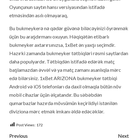
Oyunçunun saytın hansı versiyasından istifadə
etməsindən asılı olmayaraq,
Bu bukmeykerə nə qədər güvənə biləcəyinizi öyrənmək
üçün bu araşdırmanı oxuyun. Həqiqətən etibarlı
bukmeyker axtarırsınızsa, 1xBet ən yaxşı seçimdir.
Hazırki zamanda bukmeyker tətbiqləri rəsmi saytlardan
daha populyardır. Tətbiqdən istifadə edərək matç
başlamazdan əvvəl və ya matç zamanı asanlıqla mərc
edə bilərsiniz. 1xBet ARIZONA bukmeyker tətbiqi
Android və iOS telefonları da daxil olmaqla bütün növ
mobil cihazlar üçün əlçatandır. Bu səbəbdən
qumarbazlar hazırda mövsümün keçirildiyi istənilən
diviziona mərc etmək imkanı əldə edəcəklər.
Post Views:
172
Post
Previous
Next