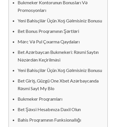
Bukmeker Kontorunun Bonusları Və
Promosyonları
Yeni Bahisçilər Üçün Xoş Gəlmisiniz Bonusu
Bet Bonus Proqramının Şərtləri
Mərc Və Pul Çıxarma Qaydaları
Bet Azərbaycan Bukmekeri: Rəsmi Saytın
Nəzərdən Keçirilməsi
Yeni Bahisçilər Üçün Xoş Gəlmisiniz Bonusu
Bet Giriş, Güzgü One Xbet Azərbaycanda
Rəsmi Sayt My Blo
Bukmeker Proqramları
Bet Şəxsi Hesabınıza Daxil Olun
Bahis Proqramının Funksionallığı