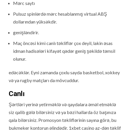
Mərc saytı
Pulsuz spinlərdə mərc hesablanmış virtual ABŞ
dollarından yüksəkdir.
genişləndirir.
Maç öncəsi kimi canlı təkliflər çox deyil, lakin əsas
idman hadisələri kifayət qədər geniş şəkildə təmsil
olunur.
edəcəklər. Eyni zamanda çoxlu sayda basketbol, ​​xokkey
və ya rugby matçları da mövcuddur.
Canlı
Şərtləri yerinə yetirməklə və qaydalara əməl etməklə
siz qalib gələ bilərsiniz və ya bəzi hallarda öz başınıza
qala bilərsiniz. Promosyon təkliflərinin sayına görə, bu
bukmeker kontorun əlindədir. 1xbet casino az-dən təklif