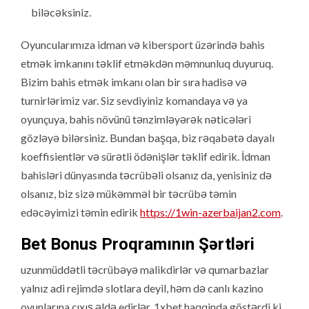
biləcəksiniz.
Oyuncularımıza idman və kibersport üzərində bahis
etmək imkanını təklif etməkdən məmnunluq duyuruq.
Bizim bahis etmək imkanı olan bir sıra hadisə və
turnirlərimiz var. Siz sevdiyiniz komandaya və ya
oyunçuya, bahis növünü tənzimləyərək nəticələri
gözləyə bilərsiniz. Bundan başqa, biz rəqabətə dayalı
koeffisientlər və sürətli ödənişlər təklif edirik. İdman
bahisləri dünyasında təcrübəli olsanız da, yenisiniz də
olsanız, biz sizə mükəmməl bir təcrübə təmin
edəcəyimizi təmin edirik
https://1win-azerbaijan2.com
.
Bet Bonus Proqramının Şərtləri
uzunmüddətli təcrübəyə malikdirlər və qumarbazlar
yalnız adi rejimdə slotlara deyil, həm də canlı kazino
oyunlarına çıxış əldə edirlər. 1xbet haqqinda göstərdi ki,