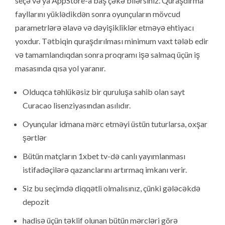
seçə və ya AppStore-a baş çəkə bilərsiniz. Quraşdırma
fayllarını yüklədikdən sonra oyunçuların mövcud
parametrlərə əlavə və dəyişikliklər etməyə ehtiyacı
yoxdur. Tətbiqin quraşdırılması minimum vaxt tələb edir
və tamamlandıqdan sonra proqramı işə salmaq üçün iş
masasında qısa yol yaranır.
Olduqca təhlükəsiz bir quruluşa sahib olan sayt
Curacao lisenziyasından asılıdır.
Oyunçular idmana mərc etməyi üstün tuturlarsa, oxşar
şərtlər
Bütün matçların 1xbet tv-də canlı yayımlanması
istifadəçilərə qazanclarını artırmaq imkanı verir.
Siz bu seçimdə diqqətli olmalısınız, çünki gələcəkdə
depozit
hadisə üçün təklif olunan bütün mərcləri görə