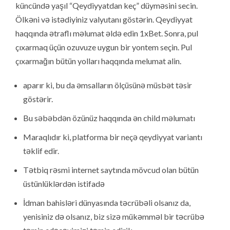
küncündə yaşıl “Qeydiyyatdan keç” düyməsini secin.
Ölkəni və istədiyiniz valyutanı göstərin. Qeydiyyat
haqqında ətraflı məlumat əldə edin 1xBet. Sonra, pul
çıxarmaq üçün ozuvuze uygun bir yontem seçin. Pul
çıxarmağın bütün yolları haqqında melumat alin.
aparır ki, bu da əmsalların ölçüsünə müsbət təsir
göstərir.
Bu səbəbdən özünüz haqqında ən child məlumatı
Maraqlıdır ki, platforma bir neçə qeydiyyat variantı
təklif edir.
Tətbiq rəsmi internet saytında mövcud olan bütün
üstünlüklərdən istifadə
İdman bahisləri dünyasında təcrübəli olsanız da,
yenisiniz də olsanız, biz sizə mükəmməl bir təcrübə