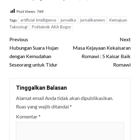
Post Views:
769
artificial Intelligence
jurnalika
jurnalikanews
Kemajuan
Tags:
Teknologi
Politeknik AKA Bogor
Post
Previous
Next
navigation
Hubungan Suara Hujan
Masa Kejayaan Kekaisaran
dengan Kemudahan
Romawi : 5 Kaisar Baik
Seseorang untuk Tidur
Romawi
Tinggalkan Balasan
Alamat email Anda tidak akan dipublikasikan.
Ruas yang wajib ditandai
*
Komentar
*