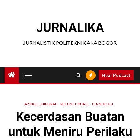
Skip
to
content
JURNALIKA
JURNALISTIK POLITEKNIK AKA BOGOR
Primary
Hear Podcast
Menu
ARTIKEL
HIBURAN
RECENT UPDATE
TEKNOLOGI
Kecerdasan Buatan
untuk Meniru Perilaku