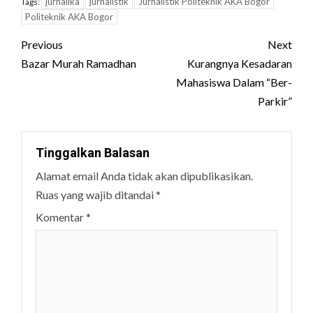
jurnalika
jurnalistik
Jurnalistik Politeknik AKA Bogor
Tags:
Politeknik AKA Bogor
Post
Previous
Next
navigation
Bazar Murah Ramadhan
Kurangnya Kesadaran
Mahasiswa Dalam “Ber-
Parkir”
Tinggalkan Balasan
Alamat email Anda tidak akan dipublikasikan.
Ruas yang wajib ditandai
*
Komentar
*