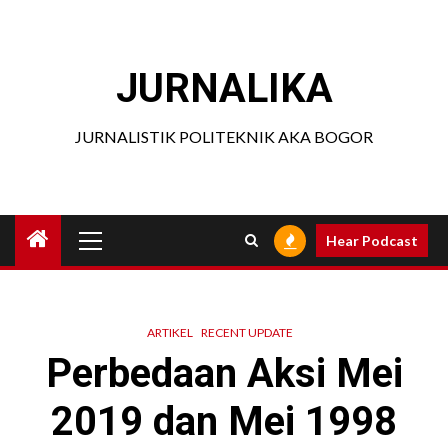
Skip
to
content
JURNALIKA
JURNALISTIK POLITEKNIK AKA BOGOR
Primary
Hear Podcast
Menu
ARTIKEL
RECENT UPDATE
Perbedaan Aksi Mei
2019 dan Mei 1998