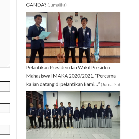
GANDA?
(Jurnalika)
Pelantikan Presiden dan Wakil Presiden
Mahasiswa IMAKA 2020/2021, “Percuma
kalian datang di pelantikan kami…”
(Jurnalika)