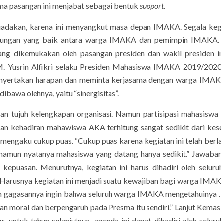
ama pasangan ini menjabat sebagai bentuk
support
.
adakan, karena ini menyangkut masa depan IMAKA. Segala kegi
ubungan yang baik antara warga IMAKA dan pemimpin IMAKA. 
g dikemukakan oleh pasangan presiden dan wakil presiden in
. Yusrin Alfikri selaku Presiden Mahasiswa IMAKA 2019/202
menyertakan harapan dan meminta kerjasama dengan warga IMAK
ibawa olehnya, yaitu “sinergisitas”.
 tujuh kelengkapan organisasi. Namun partisipasi mahasiswa
an kehadiran mahawiswa AKA terhitung sangat sedikit dari kes
 mengaku cukup puas. “Cukup puas karena kegiatan ini telah berl
, namun nyatanya mahasiswa yang datang hanya sedikit.” Jawab
 kepuasan. Menurutnya, kegiatan ini harus dihadiri oleh selur
rusnya kegiatan ini menjadi suatu kewajiban bagi warga IMAK
 gagasannya ingin bahwa seluruh warga IMAKA mengetahuinya .
ban moral dan berpengaruh pada Presma itu sendiri.” Lanjut Kemas
r, untuk tahun selanjutnya, agenda ini dapat dihadiri oleh selur