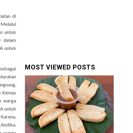
atan di
Melalui
i untuk
0 dalam
A untuk
MOST VIEWED POSTS
 sebagai
eluruhan
angsung,
an Kemas
uh warga
A untuk
 Karena,
 Andika.
uh warga