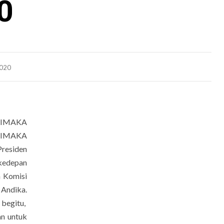
0
2020
a IMAKA
M IMAKA
Presiden
kedepan
h Komisi
Andika.
begitu,
n untuk