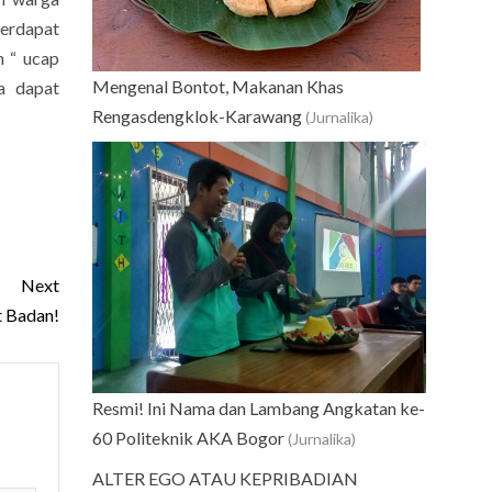
terdapat
n “ ucap
Mengenal Bontot, Makanan Khas
a dapat
Rengasdengklok-Karawang
(Jurnalika)
Next
t Badan!
Resmi! Ini Nama dan Lambang Angkatan ke-
60 Politeknik AKA Bogor
(Jurnalika)
ALTER EGO ATAU KEPRIBADIAN