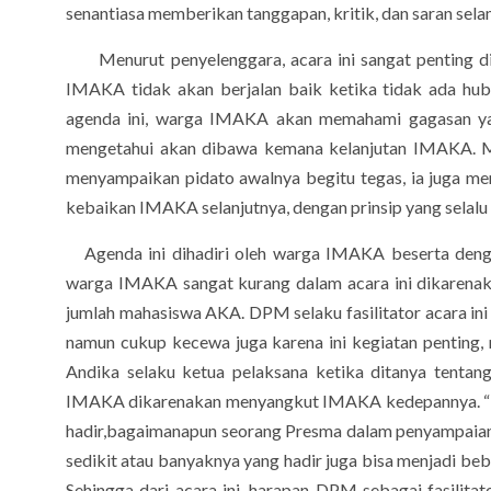
senantiasa memberikan tanggapan, kritik, dan saran sel
Menurut penyelenggara, acara ini sangat penting di
IMAKA tidak akan berjalan baik ketika tidak ada h
agenda ini, warga IMAKA akan memahami gagasan yan
mengetahui akan dibawa kemana kelanjutan IMAKA. M
menyampaikan pidato awalnya begitu tegas, ia juga 
kebaikan IMAKA selanjutnya, dengan prinsip yang selalu d
Agenda ini dihadiri oleh warga IMAKA beserta dengan
warga IMAKA sangat kurang dalam acara ini dikarenak
jumlah mahasiswa AKA. DPM selaku fasilitator acara ini
namun cukup kecewa juga karena ini kegiatan penting
Andika selaku ketua pelaksana ketika ditanya tentang
IMAKA dikarenakan menyangkut IMAKA kedepannya. “Ha
hadir,bagaimanapun seorang Presma dalam penyampaian
sedikit atau banyaknya yang hadir juga bisa menjadi be
Sehingga dari acara ini, harapan DPM sebagai fasilitato