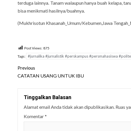
terduga lainnya. Tanam walaupun hanya buah kelapa, tan
bisa menikmati hasilnya/buahnya.
(Mukhrisotun Khasanah_Umum/Kebumen,Jawa Tengah_
Post Views:
875
#jurnalika #jurnalistik #perskampus #persmahasiswa #poli
Tags:
Post
Previous
navigation
CATATAN USANG UNTUK IBU
Tinggalkan Balasan
Alamat email Anda tidak akan dipublikasikan.
Ruas ya
Komentar
*