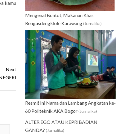
nya kamu
Mengenal Bontot, Makanan Khas
Rengasdengklok-Karawang
(Jurnalika)
Next
NEGERI
Resmi! Ini Nama dan Lambang Angkatan ke-
60 Politeknik AKA Bogor
(Jurnalika)
ALTER EGO ATAU KEPRIBADIAN
GANDA?
(Jurnalika)