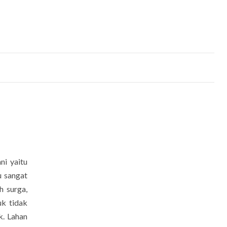
ni yaitu
u sangat
h surga,
uk tidak
k. Lahan