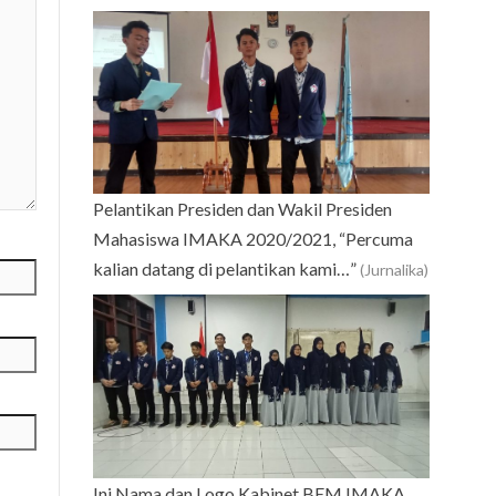
Pelantikan Presiden dan Wakil Presiden
Mahasiswa IMAKA 2020/2021, “Percuma
kalian datang di pelantikan kami…”
(Jurnalika)
Ini Nama dan Logo Kabinet BEM IMAKA