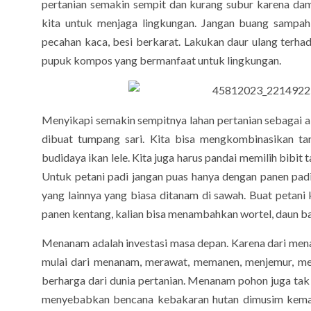
pertanian semakin sempit dan kurang subur karena dam
kita untuk menjaga lingkungan. Jangan buang sampa
pecahan kaca, besi berkarat. Lakukan daur ulang terha
pupuk kompos yang bermanfaat untuk lingkungan.
Menyikapi semakin sempitnya lahan pertanian sebagai al
dibuat tumpang sari. Kita bisa mengkombinasikan ta
budidaya ikan lele. Kita juga harus pandai memilih bib
Untuk petani padi jangan puas hanya dengan panen padi
yang lainnya yang biasa ditanam di sawah. Buat petani
panen kentang, kalian bisa menambahkan wortel, daun bawa
Menanam adalah investasi masa depan. Karena dari mena
mulai dari menanam, merawat, memanen, menjemur, meny
berharga dari dunia pertanian. Menanam pohon juga tak 
menyebabkan bencana kebakaran hutan dimusim kemara