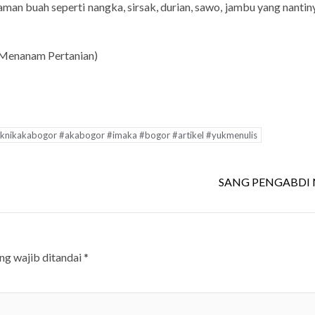
aman buah seperti nangka, sirsak, durian, sawo, jambu yang nanti
Menanam Pertanian)
teknikakabogor #akabogor #imaka #bogor #artikel #yukmenulis
SANG PENGABDI 
ng wajib ditandai
*