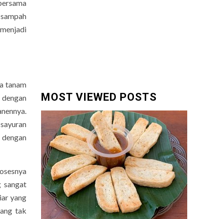
 bersama
 sampah
 menjadi
la tanam
MOST VIEWED POSTS
 dengan
anennya.
 sayuran
a dengan
rosesnya
g sangat
iar yang
ang tak