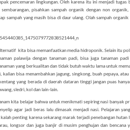
pak pencemaran lingkungan. Oleh karena itu ini menjadi tugas
h sembarangan, pisahkan sampah organik dengan non organik,
dap sampah yang masih bisa di daur ulang. Olah sampah organik
ternatif kita bisa memanfaatkan media hidroponik. Selain itu po
naman palawija dengan tanaman padi, bisa juga tanaman padi
it tanaman yang berkualitan dan tidak butuh waktu lama untuk mem
, kalian bisa menambahkan jagung, singkong, buah pepaya, atau
 kentang yang berada di daerah dataran tinggi jangan puas hany
ng, sledri, kol dan lain-lain.
nam kita belajar bahwa untuk menikmati sepiring nasi banyak p
elip agar jadi beras lalu dimasak menjadi nasi. Pelajaran yan
kalah penting karena sekarang marak terjadi penebangan hutan l
u, longsor dan juga banjir di musim penghujan dan bencana y