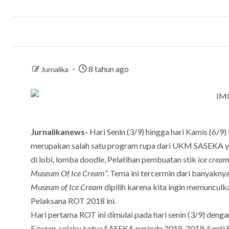
8 tahun ago
Jurnalika
Jurnalikanews-
Hari Senin (3/9) hingga hari Kamis (6/9
merupakan salah satu program rupa dari UKM SASEKA ya
di lobi, lomba doodle, Pelatihan pembuatan stik
ice crea
Museum Of Ice Cream
”. Tema ini tercermin dari banyaknya
Museum of Ice Cream
dipilih karena kita ingin memunculk
Pelaksana ROT 2018 ini.
Hari pertama ROT ini dimulai pada hari senin (3/9) d
Fauzan, selaku ketua SASEKA periode 2018-2019, Septi S