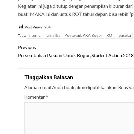
Kegiatan ini juga ditutup dengan penampilan hiburan da
buat IMAKA ini dan untuk ROT tahun depan bisa lebih “p
Post Views:
904
internal
jurnalika
Politeknik AKA Bogor
ROT
Saseka
Tags:
Post
Previous
navigation
Persembahan Pakuan Untuk Bogor, Student Action 2018
Tinggalkan Balasan
Alamat email Anda tidak akan dipublikasikan.
Ruas ya
Komentar
*