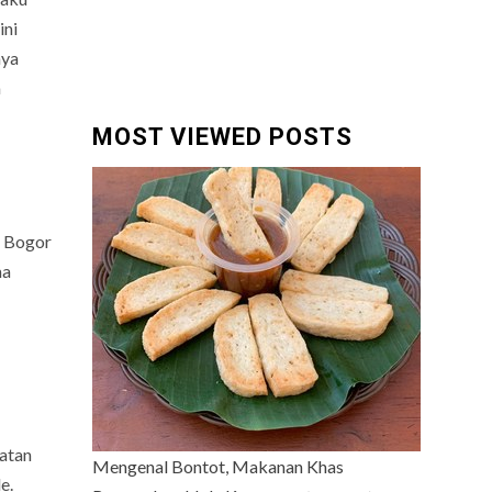
ini
nya
m
MOST VIEWED POSTS
A Bogor
ma
atan
Mengenal Bontot, Makanan Khas
e.