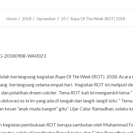
Home
2018
September
10
Rupa Of The Week (ROT) 2018
) telah berlangsung kegiatan
Rupa Of The Week
(ROT) 2018. Acara i
ng berlangsung selama empat hari. Kegiatan ROT ini meliputi de
m
dan pelatihan
dream catcher
. Tema ROT kali ini mengambil tema “
 dekorasi es krim yang ada di tengah dan langit-langit lobi. “ Tema
an kesan “anak muda banget” gitu”. Ujar Catur Ramadhan, selaku k
engan kegiatan pembukaan ROT berupa sambutan oleh Muhammad Fa
aputra, selaku Koordinator Rupa Saseka, dan Catur Ramadhan, se