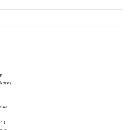
ni
korasi
etua
ris
laku